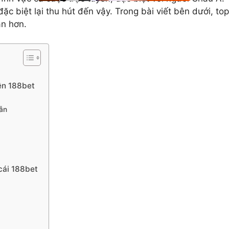
ặc biệt lại thu hút đến vậy. Trong bài viết bên dưới, top1
an hơn.
rên 188bet
dẫn
cái 188bet