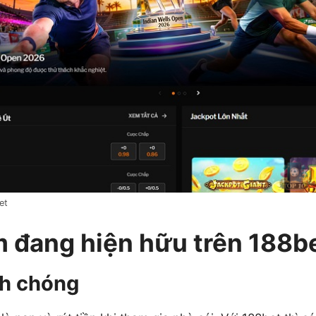
et
m đang hiện hữu trên 188b
nh chóng