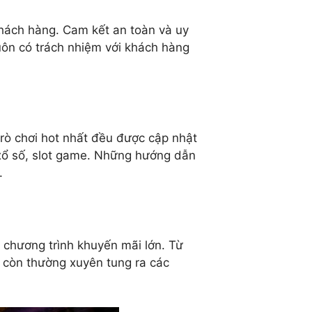
 khách hàng. Cam kết an toàn và uy
uôn có trách nhiệm với khách hàng
trò chơi hot nhất đều được cập nhật
 xổ số, slot game. Những hướng dẫn
.
 chương trình khuyến mãi lớn. Từ
t còn thường xuyên tung ra các