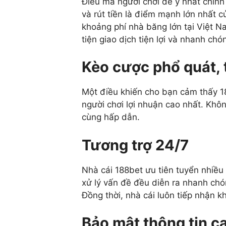
Điều mà người chơi để ý nhất chính 
và rút tiền là điểm mạnh lớn nhất c
khoảng phí nhà băng lớn tại Việt
tiện giao dịch tiện lợi và nhanh chó
Kèo cược phổ quát, 
Một điều khiến cho bạn cảm thấy 18
người chơi lợi nhuận cao nhất. Khô
cùng hấp dẫn.
Tương trợ 24/7
Nhà cái 188bet ưu tiên tuyển nhiều
xử lý vấn đề đều diễn ra nhanh chón
Đồng thời, nhà cái luôn tiếp nhận k
Bảo mật thông tin ca