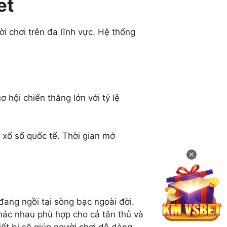
et
ời chơi trên đa lĩnh vực. Hệ thống
hội chiến thắng lớn với tỷ lệ
 xổ số quốc tế. Thời gian mở
✕
đang ngồi tại sòng bạc ngoài đời.
khác nhau phù hợp cho cả tân thủ và
ết bị sẽ giúp người chơi dễ dàng