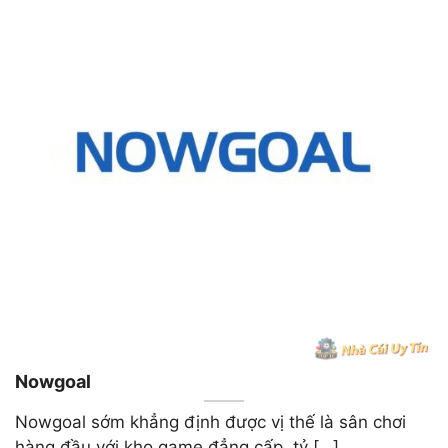
Nowgoal
Nowgoal sớm khẳng định được vị thế là sân chơi
hàng đầu với kho game đẳng cấp, tỷ […]