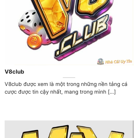
V8club
V8club được xem là một trong những nền tảng cá
cược được tin cậy nhất, mang trong mình […]