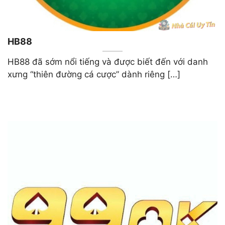
HB88
HB88 đã sớm nổi tiếng và được biết đến với danh
xưng “thiên đường cá cược” dành riêng […]