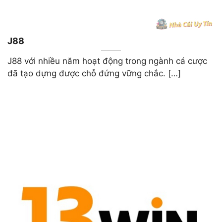
J88
J88 với nhiều năm hoạt động trong ngành cá cược
đã tạo dựng được chỗ đứng vững chắc. […]