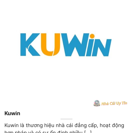
Kuwin
Kuwin là thương hiệu nhà cái đẳng cấp, hoạt động
hợp pháp và có sự ổn định nhiều […]