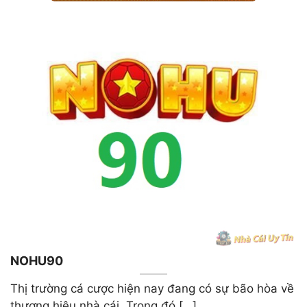
NOHU90
Thị trường cá cược hiện nay đang có sự bão hòa về
thương hiệu nhà cái. Trong đó […]