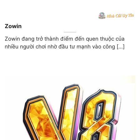
Zowin
Zowin đang trở thành điểm đến quen thuộc của
nhiều người chơi nhờ đầu tư mạnh vào công […]