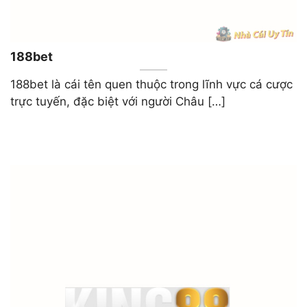
188bet
188bet là cái tên quen thuộc trong lĩnh vực cá cược
trực tuyến, đặc biệt với người Châu […]