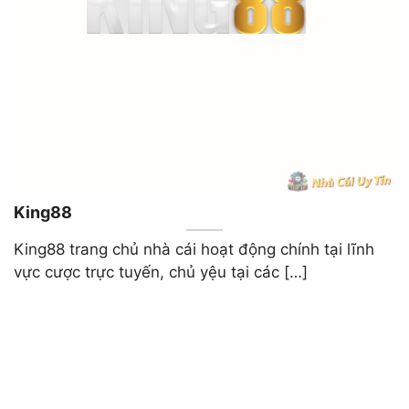
King88
King88 trang chủ nhà cái hoạt động chính tại lĩnh
vực cược trực tuyến, chủ yệu tại các […]