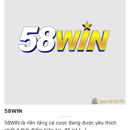
58WIN
58WIN là nền tảng cá cược đang được yêu thích
nhất ở thời điểm hiện tại, đã lọt […]