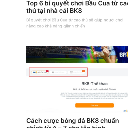
Top 6 bí quyết chơi Bầu Cua từ ca
thủ tại nhà cái BK8
Bí quyết chơi Bầu Cua từ cao thủ sẽ giúp người chơi
nâng cao khả năng giành chiến
Cách cược bóng đá BK8 chuẩn