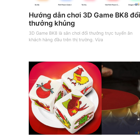
Hướng dẫn chơi 3D Game BK8 đổ
thưởng khủng
3D Game BK8 là sân chơi đổi thưởng trực tuyến ăn
khách hàng đầu trên thị trường. Vừa