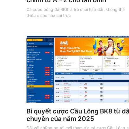
chỉnh từ A – Z cho tân binh
Cá cược bóng đá BK8 là trò chơi hấp dẫn không thể
thiếu ở các nhà cái trực
Bí quyết cược Cầu Lông BK8 từ d
chuyên của năm 2025
Đối với những người mới tham gia cá cược Cầu Lông s