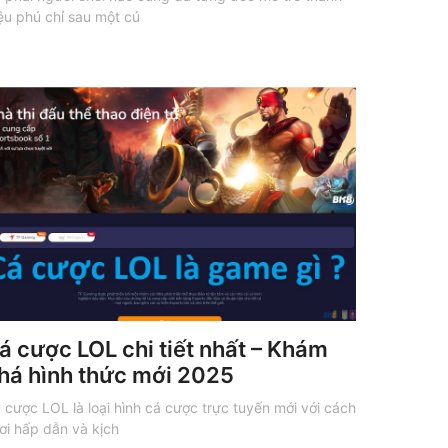
iệu phú chỉ sau một cú
á cược LOL chi tiết nhất – Khám
há hình thức mới 2025
 cược LOL là loại hình cá cược trực tuyến mới với cách
ơi hấp dẫn và kịch