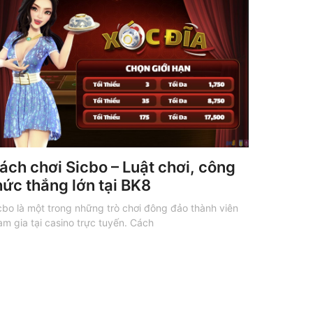
ách chơi Sicbo – Luật chơi, công
hức thắng lớn tại BK8
cbo là một trong những trò chơi đông đảo thành viên
am gia tại casino trực tuyến. Cách