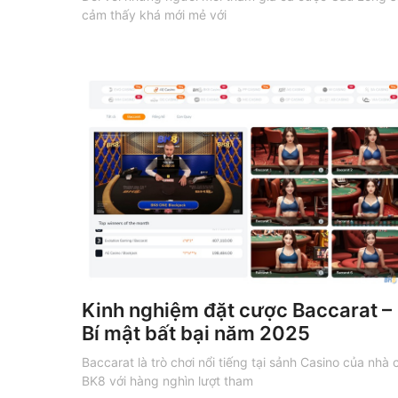
cảm thấy khá mới mẻ với
Kinh nghiệm đặt cược Baccarat –
Bí mật bất bại năm 2025
Baccarat là trò chơi nổi tiếng tại sảnh Casino của nhà 
BK8 với hàng nghìn lượt tham