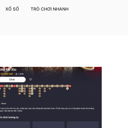
XỔ SỐ
TRÒ CHƠI NHANH