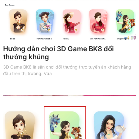
Hướng dẫn chơi 3D Game BK8 đổi
thưởng khủng
3D Game BK8 là sân chơi đổi thưởng trực tuyến ăn khách hàng
đầu trên thị trường. Vừa