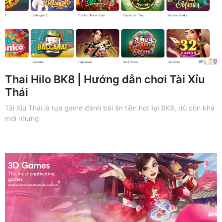
Thai Hilo BK8 | Hướng dẫn chơi Tài Xỉu
Thái
Tài Xỉu Thái là tựa game đánh bài ăn tiền hot tại BK8, dù còn khá
mới nhưng