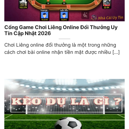
Cổng Game Chơi Liêng Online Đổi Thưởng Uy
Tín Cập Nhật 2026
Chơi Liêng online đổi thưởng là một trong những
cách chơi bài online nhận tiền mặt được nhiều […]