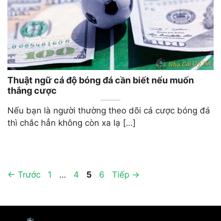
Thuật ngữ cá độ bóng đá cần biết nếu muốn
thắng cược
Nếu bạn là người thường theo dõi cá cược bóng đá
thì chắc hẳn không còn xa lạ […]
Trang
Trang
Trang
Trang
←
Trước
1
…
4
5
6
Tiếp
→