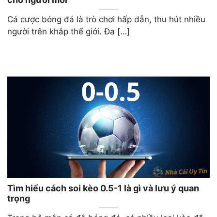
Cá cược bóng đá là trò chơi hấp dẫn, thu hút nhiều
người trên khắp thế giới. Đa […]
Tìm hiểu cách soi kèo 0.5-1 là gì và lưu ý quan
trọng