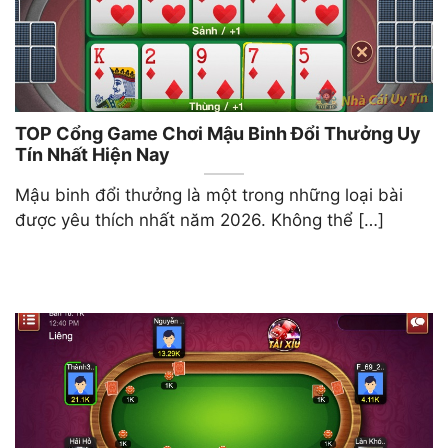
TOP Cổng Game Chơi Mậu Binh Đổi Thưởng Uy
Tín Nhất Hiện Nay
Mậu binh đổi thưởng là một trong những loại bài
được yêu thích nhất năm 2026. Không thể […]