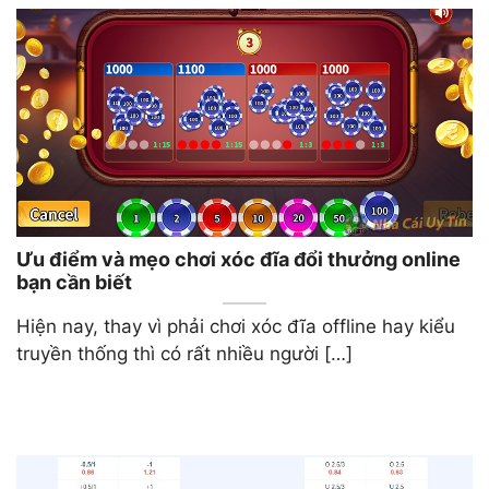
Ưu điểm và mẹo chơi xóc đĩa đổi thưởng online
bạn cần biết
Hiện nay, thay vì phải chơi xóc đĩa offline hay kiểu
truyền thống thì có rất nhiều người […]