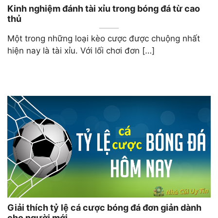
Kinh nghiệm đánh tài xỉu trong bóng đá từ cao
thủ
Một trong những loại kèo cược được chuộng nhất
hiện nay là tài xỉu. Với lối chơi đơn […]
Giải thích tỷ lệ cá cược bóng đá đơn giản dành
cho người mới