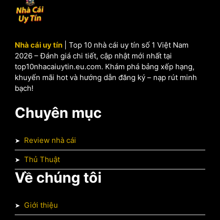
Nhà cái uy tín
| Top 10 nhà cái uy tín số 1 Việt Nam
2026 – Đánh giá chi tiết, cập nhật mới nhất tại
top10nhacaiuytin.eu.com. Khám phá bảng xếp hạng,
khuyến mãi hot và hướng dẫn đăng ký – nạp rút minh
bạch!
Chuyên mục
Review nhà cái
Thủ Thuật
Về chúng tôi
Giới thiệu