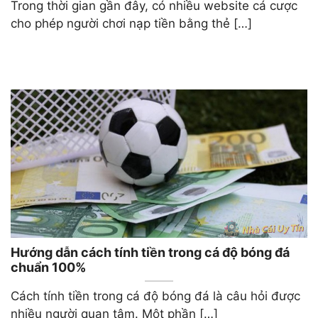
Trong thời gian gần đây, có nhiều website cá cược
cho phép người chơi nạp tiền bằng thẻ […]
Hướng dẫn cách tính tiền trong cá độ bóng đá
chuẩn 100%
Cách tính tiền trong cá độ bóng đá là câu hỏi được
nhiều người quan tâm. Một phần […]