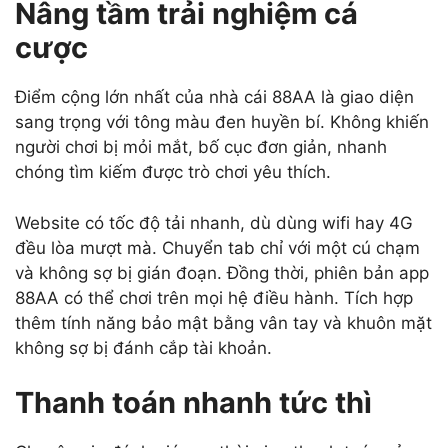
Nâng tầm trải nghiệm cá
cược
Điểm cộng lớn nhất của nhà cái 88AA là giao diện
sang trọng với tông màu đen huyền bí. Không khiến
người chơi bị mỏi mắt, bố cục đơn giản, nhanh
chóng tìm kiếm được trò chơi yêu thích.
Website có tốc độ tải nhanh, dù dùng wifi hay 4G
đều lòa mượt mà. Chuyển tab chỉ với một cú chạm
và không sợ bị gián đoạn. Đồng thời, phiên bản app
88AA có thể chơi trên mọi hệ điều hành. Tích hợp
thêm tính năng bảo mật bằng vân tay và khuôn mặt
không sợ bị đánh cắp tài khoản.
Thanh toán nhanh tức thì