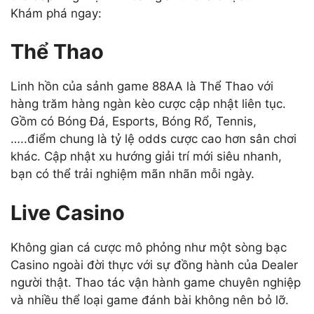
Khám phá ngay:
Thể Thao
Linh hồn của sảnh game 88AA là Thể Thao với
hàng trăm hàng ngàn kèo cược cập nhật liên tục.
Gồm có Bóng Đá, Esports, Bóng Rổ, Tennis,
…..điểm chung là tỷ lệ odds cược cao hơn sân chơi
khác. Cập nhật xu hướng giải trí mới siêu nhanh,
bạn có thể trải nghiệm mãn nhãn mỗi ngày.
Live Casino
Không gian cá cược mô phỏng như một sòng bạc
Casino ngoài đời thực với sự đồng hành của Dealer
người thật. Thao tác vận hành game chuyên nghiệp
và nhiều thể loại game đánh bài không nên bỏ lỡ.