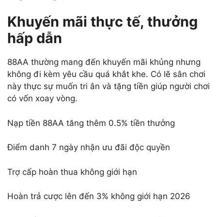
Khuyến mãi thực tế, thưởng
hấp dẫn
88AA thường mang đến khuyến mãi khủng nhưng
không đi kèm yêu cầu quá khắt khe. Có lẽ sân chơi
này thực sự muốn tri ân và tặng tiền giúp người chơi
có vốn xoay vòng.
Nạp tiền 88AA tăng thêm 0.5% tiền thưởng
Điểm danh 7 ngày nhận ưu đãi độc quyền
Trợ cấp hoàn thua không giới hạn
Hoàn trả cược lên đến 3% không giới hạn 2026