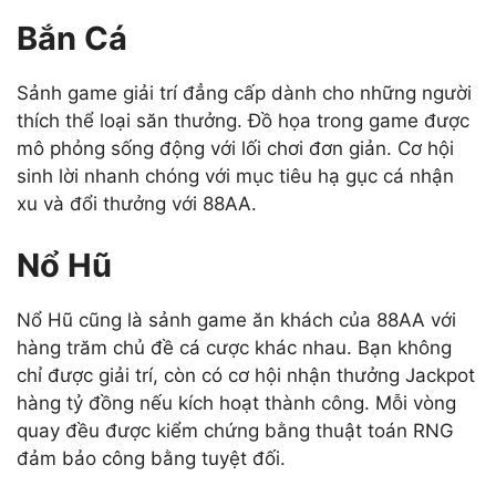
Bắn Cá
Sảnh game giải trí đẳng cấp dành cho những người
thích thể loại săn thưởng. Đồ họa trong game được
mô phỏng sống động với lối chơi đơn giản. Cơ hội
sinh lời nhanh chóng với mục tiêu hạ gục cá nhận
xu và đổi thưởng với 88AA.
Nổ Hũ
Nổ Hũ cũng là sảnh game ăn khách của 88AA với
hàng trăm chủ đề cá cược khác nhau. Bạn không
chỉ được giải trí, còn có cơ hội nhận thưởng Jackpot
hàng tỷ đồng nếu kích hoạt thành công. Mỗi vòng
quay đều được kiểm chứng bằng thuật toán RNG
đảm bảo công bằng tuyệt đối.