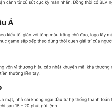
cận cảnh từ cú sút cực kỳ mãn nhãn. Đồng thời có BLV n
âu Á
heo kiểu tối giản với tông màu trắng chủ đạo, logo lấy
ục game sắp xếp theo đúng thói quen giải trí của người
ăng vốn vì thương hiệu cập nhật khuyến mãi khá thường
tiền thưởng liền tay.
o
a mặt, nhà cái không ngại đầu tư hệ thống thanh toán 
chỉ sau 15 – 20 phút gửi lệnh.