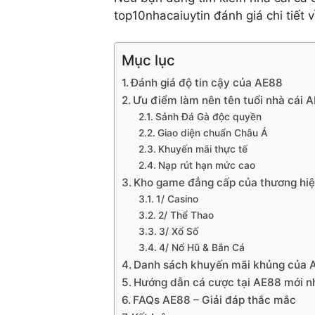
top10nhacaiuytin đánh giá chi tiết 
Mục lục
Đánh giá độ tin cậy của AE88
Ưu điểm làm nên tên tuổi nhà cái 
Sảnh Đá Gà độc quyền
Giao diện chuẩn Châu Á
Khuyến mãi thực tế
Nạp rút hạn mức cao
Kho game đẳng cấp của thương hi
1/ Casino
2/ Thể Thao
3/ Xổ Số
4/ Nổ Hũ & Bắn Cá
Danh sách khuyến mãi khủng của 
Hướng dẫn cá cược tại AE88 mới n
FAQs AE88 – Giải đáp thắc mắc