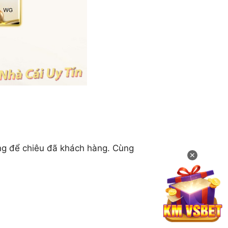
ủng để chiêu đã khách hàng. Cùng
✕