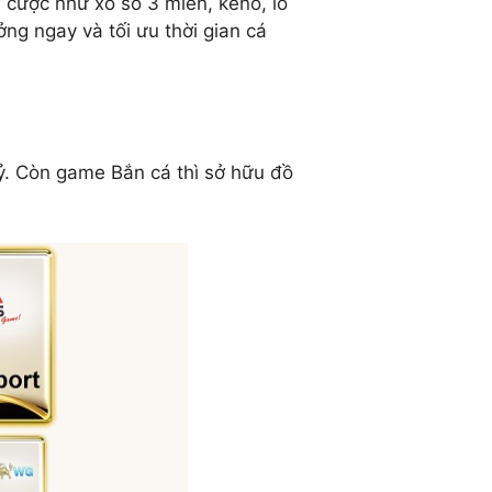
á cược như xổ số 3 miền, keno, lô
ởng ngay và tối ưu thời gian cá
tỷ. Còn game Bắn cá thì sở hữu đồ