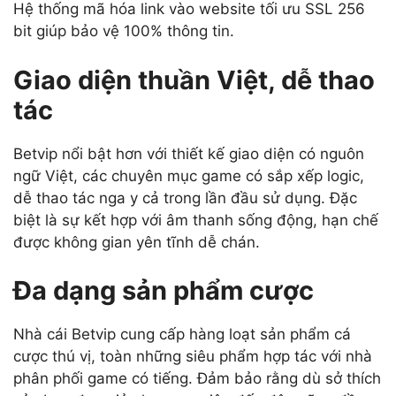
Hệ thống mã hóa link vào website tối ưu SSL 256
bit giúp bảo vệ 100% thông tin.
Giao diện thuần Việt, dễ thao
tác
Betvip nổi bật hơn với thiết kế giao diện có nguôn
ngữ Việt, các chuyên mục game có sắp xếp logic,
dễ thao tác nga y cả trong lần đầu sử dụng. Đặc
biệt là sự kết hợp với âm thanh sống động, hạn chế
được không gian yên tĩnh dễ chán.
Đa dạng sản phẩm cược
Nhà cái Betvip cung cấp hàng loạt sản phẩm cá
cược thú vị, toàn những siêu phẩm hợp tác với nhà
phân phối game có tiếng. Đảm bảo rằng dù sở thích