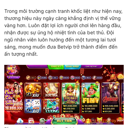
Trong môi trường cạnh tranh khốc liệt như hiện nay,
thương hiệu này ngày càng khẳng định vị thế vững
vàng hơn. Luôn đặt lợi ích người chơi lên hàng đầu,
nhận được sự ủng hộ nhiệt tình của bet thủ. Đội
ngũ nhân viên luôn hướng đến một tương lai tươi
sáng, mong muốn đưa Betvip trở thành điểm đến
ấn tượng nhất.