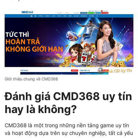
Giới thiệu chung về CMD368
Đánh giá CMD368 uy tín
hay là không?
CMD368 là một trong những nền tảng game uy tín
và hoạt động dựa trên sự chuyên nghiệp, tất cả yếu