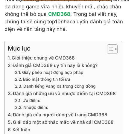
đa dạng game vừa nhiều khuyến mãi, chắc chắn
không thể bỏ qua
CMD368
. Trong bài viết này,
chúng ta sẽ cùng top10nhacaiuytin đánh giá toàn
diện về nền tảng này nhé.
Mục lục
Giới thiệu chung về CMD368
Đánh giá CMD368 uy tín hay là không?
Giấy phép hoạt động hợp pháp
Bảo mật thông tin tối ưu
Danh tiếng vang xa trong cộng đồng
Đánh giá những ưu và nhược điểm tại CMD368
Ưu điểm:
Nhược điểm:
Đánh giá của người dùng về trang CMD368
Giải đáp một số thắc mắc về nhà cái CMD368
Kết luận