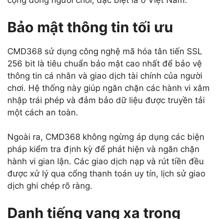
cộng đồng người chơi, đặc biệt là ở Việt Nam.
Bảo mật thông tin tối ưu
CMD368 sử dụng công nghệ mã hóa tân tiến SSL
256 bit là tiêu chuẩn bảo mật cao nhất để bảo vệ
thông tin cá nhân và giao dịch tài chính của người
chơi. Hệ thống này giúp ngăn chặn các hành vi xâm
nhập trái phép và đảm bảo dữ liệu được truyền tải
một cách an toàn.
Ngoài ra, CMD368 không ngừng áp dụng các biện
pháp kiểm tra định kỳ để phát hiện và ngăn chặn
hành vi gian lận. Các giao dịch nạp và rút tiền đều
được xử lý qua cổng thanh toán uy tín, lịch sử giao
dịch ghi chép rõ ràng.
Danh tiếng vang xa trong