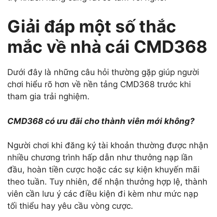
Giải đáp một số thắc
mắc về nhà cái CMD368
Dưới đây là những câu hỏi thường gặp giúp người
chơi hiểu rõ hơn về nền tảng CMD368 trước khi
tham gia trải nghiệm.
CMD368 có ưu đãi cho thành viên mới không?
Người chơi khi đăng ký tài khoản thường được nhận
nhiều chương trình hấp dẫn như thưởng nạp lần
đầu, hoàn tiền cược hoặc các sự kiện khuyến mãi
theo tuần. Tuy nhiên, để nhận thưởng hợp lệ, thành
viên cần lưu ý các điều kiện đi kèm như mức nạp
tối thiểu hay yêu cầu vòng cược.