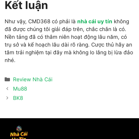
Kết luận
Như vậy, CMD368 có phải là
nhà cái uy tín
không
đã được chúng tôi giải đáp trên, chắc chắn là có.
Nền tảng đã có thâm niên hoạt động lâu năm, có
trụ sở và kế hoạch lâu dài rõ ràng. Cược thủ hãy an
tâm trải nghiệm tại đây mà không lo lắng bị lừa đảo
nhé.
Danh
Review Nhà Cái
mục
Mu88
BK8