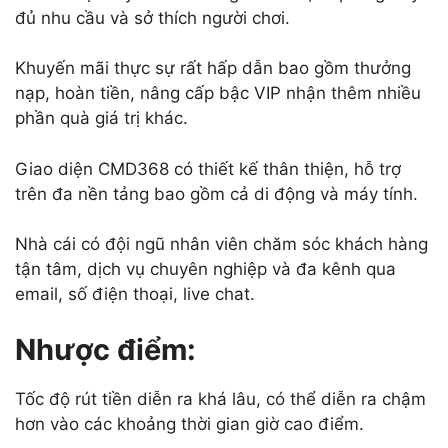
đủ nhu cầu và sở thích người chơi.
Khuyến mãi thực sự rất hấp dẫn bao gồm thưởng
nạp, hoàn tiền, nâng cấp bậc VIP nhận thêm nhiều
phần quà giá trị khác.
Giao diện CMD368 có thiết kế thân thiện, hỗ trợ
trên đa nền tảng bao gồm cả di động và máy tính.
Nhà cái có đội ngũ nhân viên chăm sóc khách hàng
tận tâm, dịch vụ chuyên nghiệp và đa kênh qua
email, số điện thoại, live chat.
Nhược điểm:
Tốc độ rút tiền diễn ra khá lâu, có thể diễn ra chậm
hơn vào các khoảng thời gian giờ cao điểm.