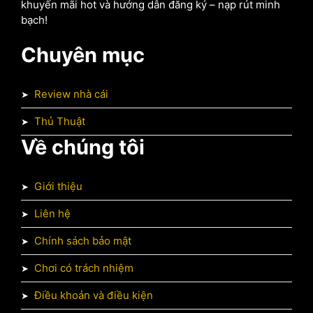
khuyến mãi hot và hướng dẫn đăng ký – nạp rút minh
bạch!
Chuyên mục
Review nhà cái
Thủ Thuật
Về chúng tôi
Giới thiệu
Liên hệ
Chính sách bảo mật
Chơi có trách nhiệm
Điều khoản và điều kiện