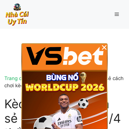
Chuyển
đến
Men
nội
dung
×
Trang chủ
-
Thủ Thuật
-
Kèo 1/4 là gì? Chia sẻ cách
chơi kèo 1/4 thắng đậm từ cao thủ
Kèo 1/4 là gì? Chia
sẻ cách chơi kèo 1/4