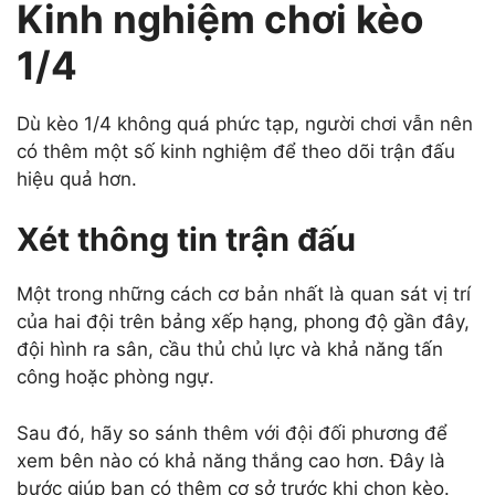
Kinh nghiệm chơi kèo
1/4
Dù kèo 1/4 không quá phức tạp, người chơi vẫn nên
có thêm một số kinh nghiệm để theo dõi trận đấu
hiệu quả hơn.
Xét thông tin trận đấu
Một trong những cách cơ bản nhất là quan sát vị trí
của hai đội trên bảng xếp hạng, phong độ gần đây,
đội hình ra sân, cầu thủ chủ lực và khả năng tấn
công hoặc phòng ngự.
Sau đó, hãy so sánh thêm với đội đối phương để
xem bên nào có khả năng thắng cao hơn. Đây là
bước giúp bạn có thêm cơ sở trước khi chọn kèo.