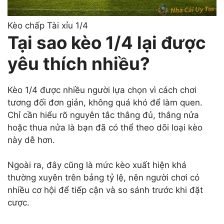
Kèo chấp Tài xỉu 1/4
Tại sao kèo 1/4 lại được
yêu thích nhiều?
Kèo 1/4 được nhiều người lựa chọn vì cách chơi
tương đối đơn giản, không quá khó để làm quen.
Chỉ cần hiểu rõ nguyên tắc thắng đủ, thắng nửa
hoặc thua nửa là bạn đã có thể theo dõi loại kèo
này dễ hơn.
Ngoài ra, đây cũng là mức kèo xuất hiện khá
thường xuyên trên bảng tỷ lệ, nên người chơi có
nhiều cơ hội để tiếp cận và so sánh trước khi đặt
cược.