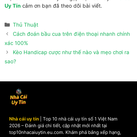
Uy Tín
cảm ơn bạn đã theo dõi bài viết.
Danh
Thủ Thuật
mục
Cách đoán bầu cua trên điện thoại nhanh chính
xác 100%
Kèo Handicap cược như thế nào và mẹo chơi ra
sao?
Nhà cái uy tín
| Top 10 nhà cái uy tín số 1 Việt Nam
2026 – Đánh giá chi tiết, cập nhật mới nhất tại
top10nhacaiuytin.eu.com. Khám phá bảng xếp hạng,