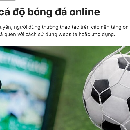
cá độ bóng đá online
uyến, người dùng thường thao tác trên các nền tảng onl
đã quen với cách sử dụng website hoặc ứng dụng.