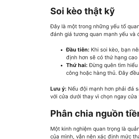
Soi kèo thật kỹ
Đây là một trong những yếu tố quan
đánh giá tương quan mạnh yếu và đ
Đầu tiên:
Khi soi kèo, bạn nê
định hơn sẽ có thứ hạng cao
Thứ hai:
Đừng quên tìm hiểu t
công hoặc hàng thủ. Đây đều 
Lưu ý:
Nếu đội mạnh hơn phải đá sâ
với cửa dưới thay vì chọn ngay cửa 
Phân chia nguồn tiề
Một kinh nghiệm quan trọng là quản
của mình, vẫn nên xác định mức tha