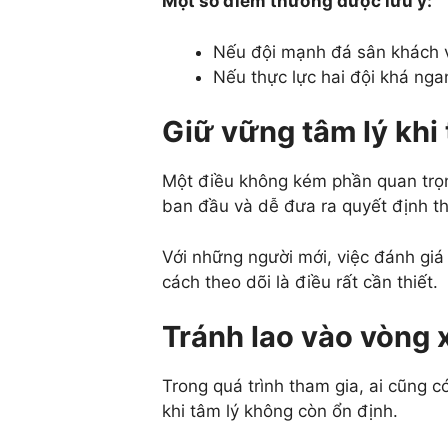
Một số điểm thường được lưu ý:
Nếu đội mạnh đá sân khách v
Nếu thực lực hai đội khá nga
Giữ vững tâm lý khi
Một điều không kém phần quan trọng
ban đầu và dễ đưa ra quyết định th
Với những người mới, việc đánh giá
cách theo dõi là điều rất cần thiết.
Tránh lao vào vòng 
Trong quá trình tham gia, ai cũng có
khi tâm lý không còn ổn định.