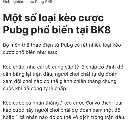
Kinh nghiệm cược Pubg BK8
Một số loại kèo cược
Pubg phổ biến tại BK8
Bộ môn thể thao điện tử Pubg có rất nhiều loại kèo
cược phổ biến như sau:
Kèo chấp: nhà cái sẽ cung cấp tỷ lệ chấp cố định để
cân bằng lại trận đấu, người chơi phải tự dự đoán
xem đội chơi nào có thể giành chiến thắng chung
cuộc khi đã cộng tỷ lệ chấp.
Kèo cược cá nhân thắng / kèo cược đội vô địch: loại
kèo cược này người chơi phải dự đoán xem một đội
hoặc 1 cá nhân nào đó có thể vô địch trong trận đấu.