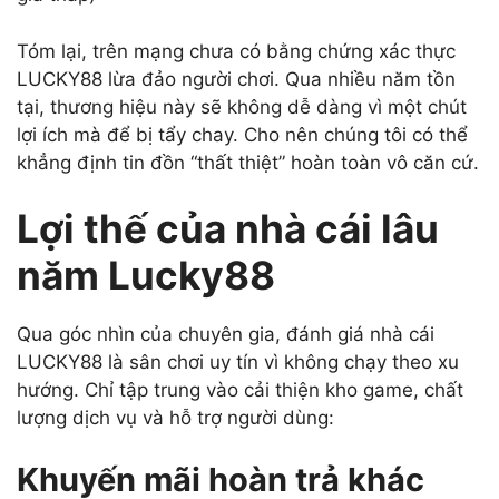
Tóm lại, trên mạng chưa có bằng chứng xác thực
LUCKY88 lừa đảo người chơi. Qua nhiều năm tồn
tại, thương hiệu này sẽ không dễ dàng vì một chút
lợi ích mà để bị tẩy chay. Cho nên chúng tôi có thể
khẳng định tin đồn “thất thiệt” hoàn toàn vô căn cứ.
Lợi thế của nhà cái lâu
năm Lucky88
Qua góc nhìn của chuyên gia, đánh giá nhà cái
LUCKY88 là sân chơi uy tín vì không chạy theo xu
hướng. Chỉ tập trung vào cải thiện kho game, chất
lượng dịch vụ và hỗ trợ người dùng:
Khuyến mãi hoàn trả khác