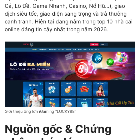
Cá, Lô Đề, Game Nhanh, Casino, Nổ Hũ…), giao
dịch siêu tốc, giao diện sang trọng và trả thưởng
cạnh tranh. Hiện tại đang nằm trong top 10 nhà cái
online đáng tin cậy nhất trong năm 2026.
Giới thiệu ông lớn iGaming “LUCKY88”
Nguồn gốc & Chứng