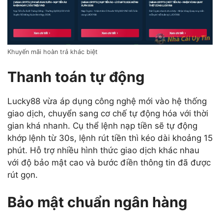
Khuyến mãi hoàn trả khác biệt
Thanh toán tự động
Lucky88 vừa áp dụng công nghệ mới vào hệ thống
giao dịch, chuyển sang cơ chế tự động hóa với thời
gian khá nhanh. Cụ thể lệnh nạp tiền sẽ tự động
khớp lệnh từ 30s, lệnh rút tiền thì kéo dài khoảng 15
phút. Hỗ trợ nhiều hình thức giao dịch khác nhau
với độ bảo mật cao và bước điền thông tin đã được
rút gọn.
Bảo mật chuẩn ngân hàng