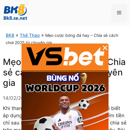
Chuyển
đến
Men
nội
dung
»
»
BK8
Thể Thao
Mẹo cược bóng đá hay – Chia sẻ cách
chơi 2025 từ chuyên gia
×
Mẹo cược bóng đá hay – Chia
sẻ cách chơi 2025 từ chuyên
gia
14/02/2025
Bởi
Mộc Linh
Khi tham gia cá cược bóng đá, nếu người chơi biết
áp dụng đúng mẹo sẽ tối ưu hoá khả năng kiếm tiền
chỉ sau một đêm. Tuy nhiên những mẹo được chia sẻ