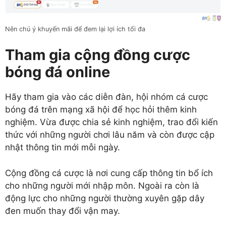
Nên chú ý khuyến mãi để đem lại lợi ích tối đa
Tham gia cộng đồng cược
bóng đá online
Hãy tham gia vào các diễn đàn, hội nhóm cá cược
bóng đá trên mạng xã hội để học hỏi thêm kinh
nghiệm. Vừa được chia sẻ kinh nghiệm, trao đổi kiến
thức với những người chơi lâu năm và còn được cập
nhật thông tin mới mỗi ngày.
Cộng đồng cá cược là nơi cung cấp thông tin bổ ích
cho những người mới nhập môn. Ngoài ra còn là
động lực cho những người thường xuyên gặp dây
đen muốn thay đổi vận may.