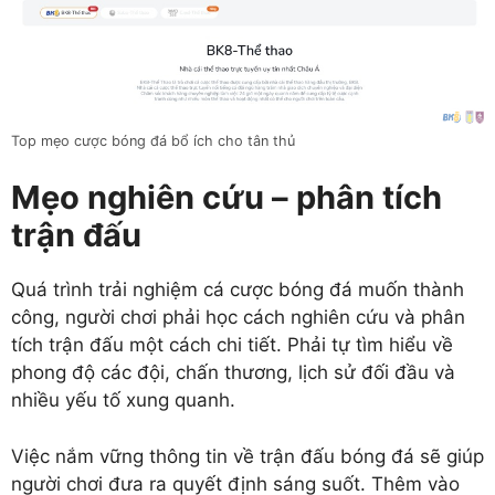
Top mẹo cược bóng đá bổ ích cho tân thủ
Mẹo nghiên cứu – phân tích
trận đấu
Quá trình trải nghiệm cá cược bóng đá muốn thành
công, người chơi phải học cách nghiên cứu và phân
tích trận đấu một cách chi tiết. Phải tự tìm hiểu về
phong độ các đội, chấn thương, lịch sử đối đầu và
nhiều yếu tố xung quanh.
Việc nắm vững thông tin về trận đấu bóng đá sẽ giúp
người chơi đưa ra quyết định sáng suốt. Thêm vào