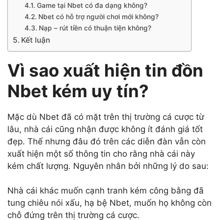
Game tại Nbet có đa dạng không?
Nbet có hỗ trợ người chơi mới không?
Nạp – rút tiền có thuận tiện không?
Kết luận
Vì sao xuất hiện tin đồn
Nbet kém uy tín?
Mặc dù Nbet đã có mặt trên thị trường cá cược từ
lâu, nhà cái cũng nhận được không ít đánh giá tốt
đẹp. Thế nhưng đâu đó trên các diễn đàn vẫn còn
xuất hiện một số thông tin cho rằng nhà cái này
kém chất lượng. Nguyên nhân bởi những lý do sau:
Nhà cái khác muốn cạnh tranh kém công bằng đã
tung chiêu nói xấu, hạ bệ Nbet, muốn họ không còn
chỗ đứng trên thị trường cá cược.