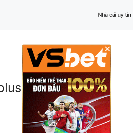
Nhà cái uy tín
×
plus