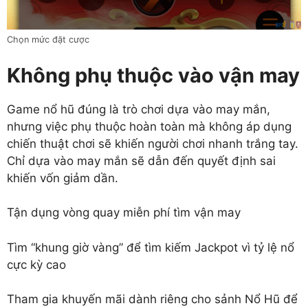
Chọn mức đặt cược
Không phụ thuộc vào vận may
Game nổ hũ đúng là trò chơi dựa vào may mắn,
nhưng việc phụ thuộc hoàn toàn mà không áp dụng
chiến thuật chơi sẽ khiến người chơi nhanh trắng tay.
Chỉ dựa vào may mắn sẽ dẫn đến quyết định sai
khiến vốn giảm dần.
Tận dụng vòng quay miễn phí tìm vận may
Tìm “khung giờ vàng” để tìm kiếm Jackpot vì tỷ lệ nổ
cực kỳ cao
Tham gia khuyến mãi dành riêng cho sảnh Nổ Hũ để