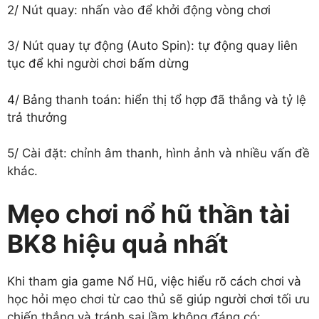
2/ Nút quay: nhấn vào để khởi động vòng chơi
3/ Nút quay tự động (Auto Spin): tự động quay liên
tục để khi người chơi bấm dừng
4/ Bảng thanh toán: hiển thị tổ hợp đã thắng và tỷ lệ
trả thưởng
5/ Cài đặt: chỉnh âm thanh, hình ảnh và nhiều vấn đề
khác.
Mẹo chơi nổ hũ thần tài
BK8 hiệu quả nhất
Khi tham gia game Nổ Hũ, việc hiểu rõ cách chơi và
học hỏi mẹo chơi từ cao thủ sẽ giúp người chơi tối ưu
chiến thắng và tránh sai lầm không đáng có: