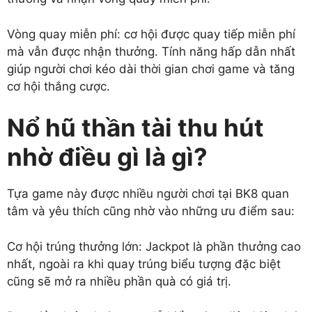
Vòng quay miễn phí: cơ hội được quay tiếp miễn phí
mà vẫn được nhận thưởng. Tính năng hấp dẫn nhất
giúp người chơi kéo dài thời gian chơi game và tăng
cơ hội thắng cược.
Nổ hũ thần tài thu hút
nhờ điều gì là gì?
Tựa game này được nhiều người chơi tại BK8 quan
tâm và yêu thích cũng nhờ vào những ưu điểm sau:
Cơ hội trúng thưởng lớn: Jackpot là phần thưởng cao
nhất, ngoài ra khi quay trúng biểu tượng đặc biệt
cũng sẽ mở ra nhiều phần quà có giá trị.