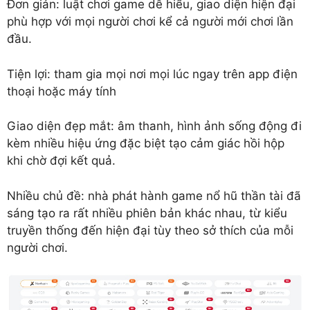
Đơn giản: luật chơi game dễ hiểu, giao diện hiện đại
phù hợp với mọi người chơi kể cả người mới chơi lần
đầu.
Tiện lợi: tham gia mọi nơi mọi lúc ngay trên app điện
thoại hoặc máy tính
Giao diện đẹp mắt: âm thanh, hình ảnh sống động đi
kèm nhiều hiệu ứng đặc biệt tạo cảm giác hồi hộp
khi chờ đợi kết quả.
Nhiều chủ đề: nhà phát hành game nổ hũ thần tài đã
sáng tạo ra rất nhiều phiên bản khác nhau, từ kiểu
truyền thống đến hiện đại tùy theo sở thích của mỗi
người chơi.