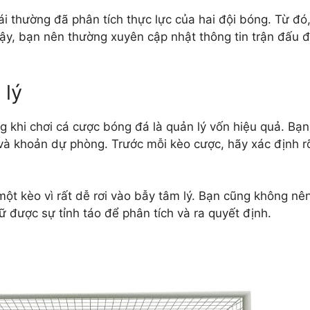
cái thường đã phân tích thực lực của hai đội bóng. Từ 
vậy, bạn nên thường xuyên cập nhật thông tin trận đấu 
 lý
g khi chơi cá cược bóng đá là quản lý vốn hiệu quả. Bạ
và khoản dự phòng. Trước mỗi kèo cược, hãy xác định rõ
ột kèo vì rất dễ rơi vào bẫy tâm lý. Bạn cũng không nên
ữ được sự tỉnh táo để phân tích và ra quyết định.