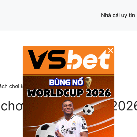
Nhà cái uy tín
×
cách chơi kèo Châu Âu 2026 đảm bảo vô mánh
 chơi kèo Châu Âu 202