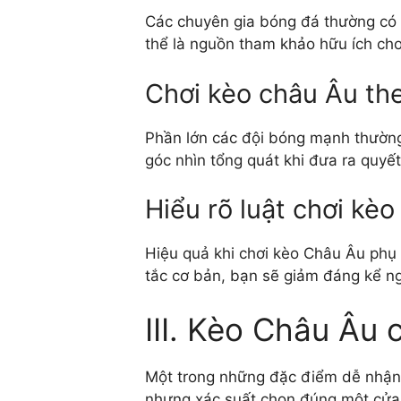
Các chuyên gia bóng đá thường có 
thể là nguồn tham khảo hữu ích cho
Chơi kèo châu Âu th
Phần lớn các đội bóng mạnh thường 
góc nhìn tổng quát khi đưa ra quyế
Hiểu rõ luật chơi kè
Hiệu quả khi chơi kèo Châu Âu phụ 
tắc cơ bản, bạn sẽ giảm đáng kể ng
III. Kèo Châu Âu 
Một trong những đặc điểm dễ nhận b
nhưng xác suất chọn đúng một cửa