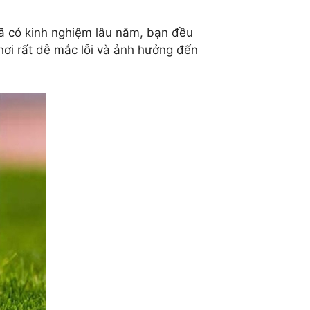
đã có kinh nghiệm lâu năm, bạn đều
hơi rất dễ mắc lỗi và ảnh hưởng đến