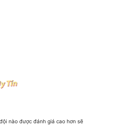
 đội nào được đánh giá cao hơn sẽ