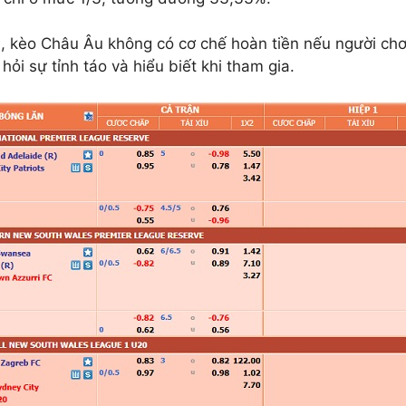
u, kèo Châu Âu không có cơ chế hoàn tiền nếu người chơi
 hỏi sự tỉnh táo và hiểu biết khi tham gia.