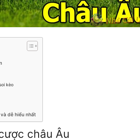
m
soi kèo
 và dễ hiểu nhất
o cược châu Âu