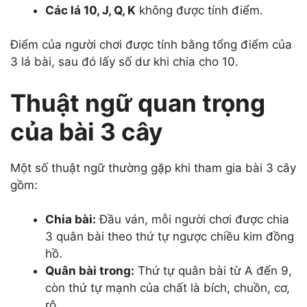
Các lá 10, J, Q, K
không được tính điểm.
Điểm của người chơi được tính bằng tổng điểm của
3 lá bài, sau đó lấy số dư khi chia cho 10.
Thuật ngữ quan trọng
của bài 3 cây
Một số thuật ngữ thường gặp khi tham gia bài 3 cây
gồm:
Chia bài:
Đầu ván, mỗi người chơi được chia
3 quân bài theo thứ tự ngược chiều kim đồng
hồ.
Quân bài trong:
Thứ tự quân bài từ A đến 9,
còn thứ tự mạnh của chất là bích, chuồn, cơ,
rô.