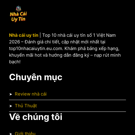
Nhà cái uy tín
| Top 10 nhà cái uy tín số 1 Việt Nam
2026 – Đánh giá chi tiết, cập nhật mới nhất tại
top10nhacaiuytin.eu.com. Khám phá bảng xếp hạng,
khuyến mãi hot và hướng dẫn đăng ký – nạp rút minh
bạch!
Chuyên mục
Review nhà cái
Thủ Thuật
Về chúng tôi
Giới thiệu