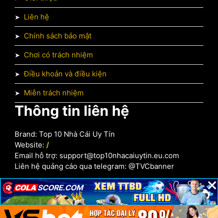
Liên hệ
Chính sách bảo mật
Chơi có trách nhiệm
Điều khoản và điều kiện
Miễn trách nhiệm
Thông tin liên hệ
Brand: Top 10 Nhà Cái Uy Tín
Website:
/
Email hỗ trợ:
support@top10nhacaiuytin.eu.com
Liên hệ quảng cáo qua telegram: @TVCbanner
×
×
×
Copyright © 2026 top10nhacaiuytin.eu.com