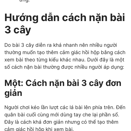
Hướng dẫn cách nặn bài
3 cây
Do bài 3 cây diễn ra khá nhanh nên nhiều người
thường muốn tạo thêm cảm giác hồi hộp bằng cách
xem bài theo từng kiểu khác nhau. Dưới đây là một
số cách nặn bài thường được nhiều người áp dụng:
Một: Cách nặn bài 3 cây đơn
giản
Người chơi kéo lần lượt các lá bài lên phía trên. Đến
quân bài cuối cùng mới dùng tay che lại phần số.
Đây là cách khá đơn giản nhưng có thể tạo thêm
cảm giác hồi hộp khi xem bài.