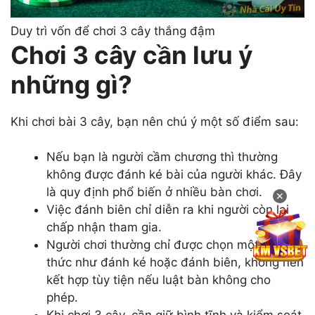
Duy trì vốn để chơi 3 cây thắng đậm
Chơi 3 cây cần lưu ý
những gì?
Khi chơi bài 3 cây, bạn nên chú ý một số điểm sau:
Nếu bạn là người cầm chương thì thường
không được đánh ké bài của người khác. Đây
là quy định phổ biến ở nhiều bàn chơi.
✕
Việc đánh biên chỉ diễn ra khi người còn lại
chấp nhận tham gia.
Người chơi thường chỉ được chọn một hình
thức như đánh ké hoặc đánh biên, không nên
kết hợp tùy tiện nếu luật bàn không cho
phép.