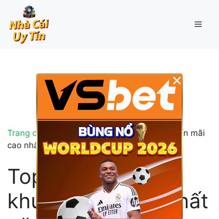
Chuyển
đến
Men
nội
dung
×
Trang chủ
-
Thủ Thuật
-
Top 5 nhà cái khuyến mãi
cao nhất năm 2026 không nên bỏ qua
Top 5 nhà cái
khuyến mãi cao nhất