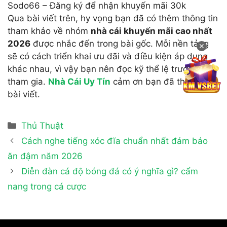
Sodo66 – Đăng ký để nhận khuyến mãi 30k
Qua bài viết trên, hy vọng bạn đã có thêm thông tin
tham khảo về nhóm
nhà cái khuyến mãi cao nhất
2026
được nhắc đến trong bài gốc. Mỗi nền tảng
✕
sẽ có cách triển khai ưu đãi và điều kiện áp dụng
khác nhau, vì vậy bạn nên đọc kỹ thể lệ trước khi
tham gia.
Nhà Cái Uy Tín
cảm ơn bạn đã theo dõi
bài viết.
Danh
Thủ Thuật
mục
Cách nghe tiếng xóc đĩa chuẩn nhất đảm bảo
ăn đậm năm 2026
Diễn đàn cá độ bóng đá có ý nghĩa gì? cẩm
nang trong cá cược