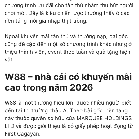
chương trình ưu đãi cho tân thủ nhằm thu hút người
chơi mới. Đây là kiểu chiến lược thường thấy ở các
nền tảng mới gia nhập thị trường.
Ngoài khuyến mãi tân thủ và thưởng nạp, bài gốc
cũng đề cập đến một số chương trình khác như giới
thiệu thành viên, event theo tuần và quà tặng hiện
vật.
W88 – nhà cái có khuyến mãi
cao trong năm 2026
W88 là một thương hiệu lớn, được nhiều người biết
đến tại thị trường châu Á. Theo bài gốc, nền tảng
này thuộc quyền sở hữu của MARQUEE HOLDINGS
LTD và được giới thiệu là có giấy phép hoạt động từ
First Cagayan.