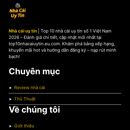
Nhà cái uy tín
| Top 10 nhà cái uy tín số 1 Việt Nam
2026 – Đánh giá chi tiết, cập nhật mới nhất tại
top10nhacaiuytin.eu.com. Khám phá bảng xếp hạng,
khuyến mãi hot và hướng dẫn đăng ký – nạp rút minh
bạch!
Chuyên mục
Review nhà cái
Thủ Thuật
Về chúng tôi
Giới thiệu