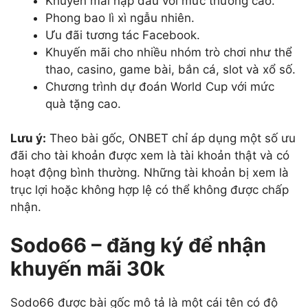
Khuyến mãi nạp đầu với mức thưởng cao.
Phong bao lì xì ngẫu nhiên.
Ưu đãi tương tác Facebook.
Khuyến mãi cho nhiều nhóm trò chơi như thể
thao, casino, game bài, bắn cá, slot và xổ số.
Chương trình dự đoán World Cup với mức
quà tặng cao.
Lưu ý:
Theo bài gốc, ONBET chỉ áp dụng một số ưu
đãi cho tài khoản được xem là tài khoản thật và có
hoạt động bình thường. Những tài khoản bị xem là
trục lợi hoặc không hợp lệ có thể không được chấp
nhận.
Sodo66 – đăng ký để nhận
khuyến mãi 30k
Sodo66 được bài gốc mô tả là một cái tên có độ