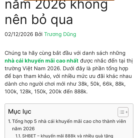
năm 2026 không
nên bỏ qua
02/12/2026
Bởi
Trương Dũng
Chúng ta hãy cùng bắt đầu với danh sách những
nhà cái khuyến mãi cao nhất
được nhắc đến tại thị
trường Việt Nam 2026. Dưới đây là phần tổng hợp
để bạn tham khảo, với nhiều mức ưu đãi khác nhau
dành cho người chơi mới như 38k, 50k, 66k, 88k,
100k, 128k, 150k, 200k đến 888k.
Mục lục
Tổng hợp 5 nhà cái khuyến mãi cao cho thành viên
năm 2026
SHBET – khuyến mãi 888k và nhiều quà tặng