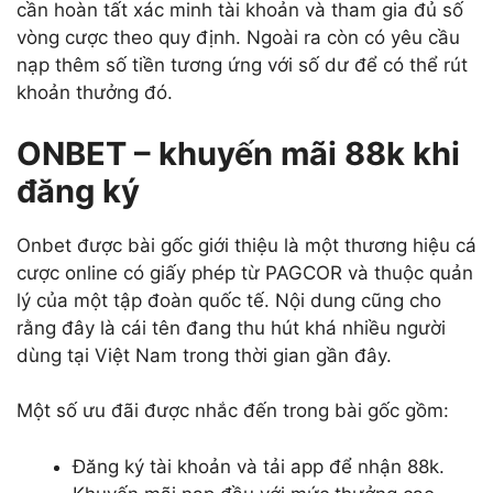
cần hoàn tất xác minh tài khoản và tham gia đủ số
vòng cược theo quy định. Ngoài ra còn có yêu cầu
nạp thêm số tiền tương ứng với số dư để có thể rút
khoản thưởng đó.
ONBET – khuyến mãi 88k khi
đăng ký
Onbet được bài gốc giới thiệu là một thương hiệu cá
cược online có giấy phép từ PAGCOR và thuộc quản
lý của một tập đoàn quốc tế. Nội dung cũng cho
rằng đây là cái tên đang thu hút khá nhiều người
dùng tại Việt Nam trong thời gian gần đây.
Một số ưu đãi được nhắc đến trong bài gốc gồm:
Đăng ký tài khoản và tải app để nhận 88k.